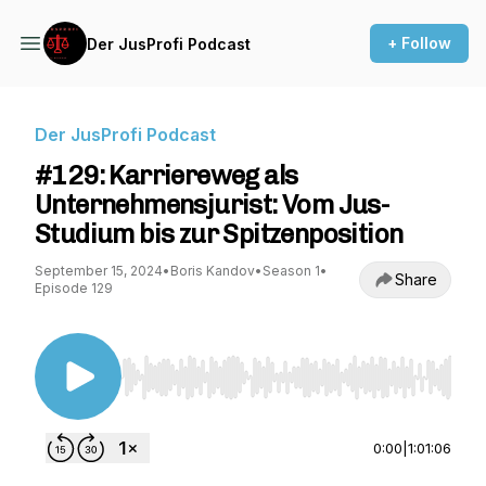
+ Follow
Der JusProfi Podcast
Der JusProfi Podcast
#129: Karriereweg als
Unternehmensjurist: Vom Jus-
Studium bis zur Spitzenposition
September 15, 2024
•
Boris Kandov
•
Season 1
•
Share
Episode 129
Use Left/Right to seek, Home/End to jump to st
0:00
|
1:01:06