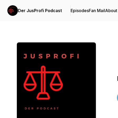
Der JusProfi Podcast
Episodes
Fan Mail
About