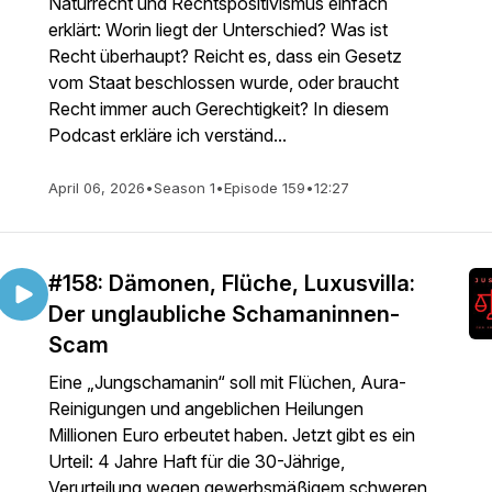
Naturrecht und Rechtspositivismus einfach
erklärt: Worin liegt der Unterschied? Was ist
Recht überhaupt? Reicht es, dass ein Gesetz
vom Staat beschlossen wurde, oder braucht
Recht immer auch Gerechtigkeit? In diesem
Podcast erkläre ich verständ...
April 06, 2026
•
Season 1
•
Episode 159
•
12:27
#158: Dämonen, Flüche, Luxusvilla:
Der unglaubliche Schamaninnen-
Scam
Eine „Jungschamanin“ soll mit Flüchen, Aura-
Reinigungen und angeblichen Heilungen
Millionen Euro erbeutet haben. Jetzt gibt es ein
Urteil: 4 Jahre Haft für die 30-Jährige,
Verurteilung wegen gewerbsmäßigem schweren