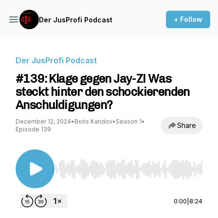
+ Follow
Der JusProfi Podcast
Der JusProfi Podcast
#139: Klage gegen Jay-Z! Was
steckt hinter den schockierenden
Anschuldigungen?
December 12, 2024
•
Boris Kandov
•
Season 1
•
Share
Episode 139
Use Left/Right to seek, Home/End to jump to st
0:00
|
8:24