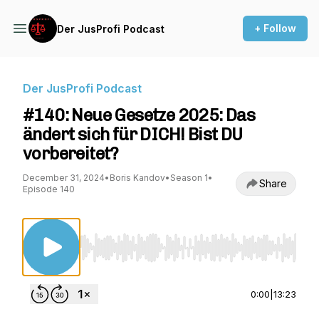
+ Follow
Der JusProfi Podcast
Der JusProfi Podcast
#140: Neue Gesetze 2025: Das
ändert sich für DICH! Bist DU
vorbereitet?
December 31, 2024
•
Boris Kandov
•
Season 1
•
Share
Episode 140
Use Left/Right to seek, Home/End to jump to st
0:00
|
13:23