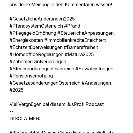
uns deine Meinung in den Kommentaren wissen!
#GesetzlicheÄnderungen2025
#PfandsystemÖsterreich #Pfand
#PflegegeldErhöhung #SteuerlicheAnpassungen
#Energiekosten #ImmobilienkrediteErleichtert
#Echtzeitüberweisungen #Barrierefreiheit
#HomeofficeRegelungen #Matura2025
#ZahnmedizinNeuerungen
#SteueränderungenÖsterreich #Sozialleistungen
#Pensionserhöhung
#GesetzesänderungenÖsterreich #Änderungen
#2025
Viel Vergnügen bei diesem JusProfi Podcast
--
DISCLAIMER:
Bitte beachtet: Dieses Video dient ausschließlich