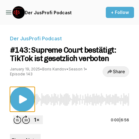
+ Follow
Der JusProfi Podcast
Der JusProfi Podcast
#143: Supreme Court bestätigt:
TikTok ist gesetzlich verboten
January 19, 2025
•
Boris Kandov
•
Season 1
•
Share
Episode 143
Use Left/Right to seek, Home/End to jump to st
0:00
|
6:56