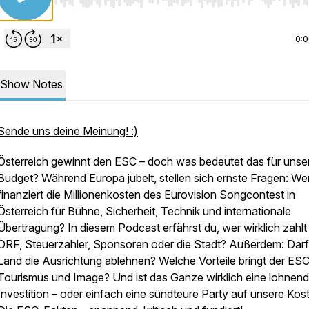
Use Left/Right to seek, Home/End to jump to start o
0:
Show Notes
Sende uns deine Meinung! :)
Österreich gewinnt den ESC – doch was bedeutet das für unse
Budget? Während Europa jubelt, stellen sich ernste Fragen: We
finanziert die Millionenkosten des Eurovision Songcontest in
Österreich für Bühne, Sicherheit, Technik und internationale
Übertragung? In diesem Podcast erfährst du, wer wirklich zahlt
ORF, Steuerzahler, Sponsoren oder die Stadt? Außerdem: Darf
Land die Ausrichtung ablehnen? Welche Vorteile bringt der ESC
Tourismus und Image? Und ist das Ganze wirklich eine lohnen
Investition – oder einfach eine sündteure Party auf unsere Kos