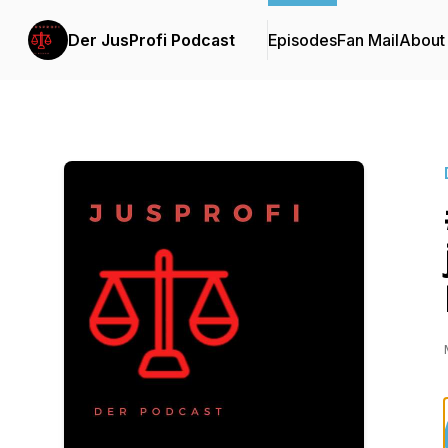
Der JusProfi Podcast
Episodes
Fan Mail
About