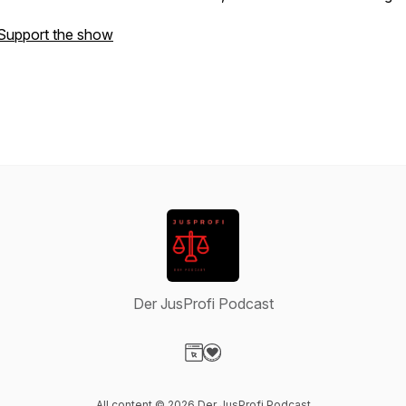
Support the show
Der JusProfi Podcast
Visit our Website page
Visit our Donation page
All content © 2026 Der JusProfi Podcast