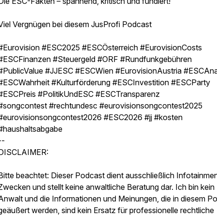
Die ESC-Fakten – spannend, kritisch und fundiert!
Viel Vergnügen bei diesem JusProfi Podcast
#Eurovision #ESC2025 #ESCÖsterreich #EurovisionCosts
#ESCFinanzen #Steuergeld #ORF #Rundfunkgebühren
#PublicValue #JJESC #ESCWien #EurovisionAustria #ESCAna
#ESCWahrheit #Kulturförderung #ESCInvestition #ESCParty
#ESCPreis #PolitikUndESC #ESCTransparenz
#songcontest #rechtundesc #eurovisionsongcontest2025
#eurovisionsongcontest2026 #ESC2026 #jj #kosten
#haushaltsabgabe
--
DISCLAIMER:
Bitte beachtet: Dieser Podcast dient ausschließlich Infotainme
Zwecken und stellt keine anwaltliche Beratung dar. Ich bin kein
Anwalt und die Informationen und Meinungen, die in diesem P
geäußert werden, sind kein Ersatz für professionelle rechtliche