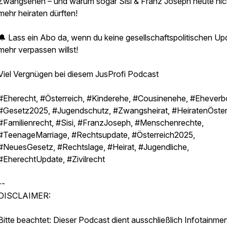
Zwangsehen – und warum sogar Sisi & Franz Joseph heute nic
mehr heiraten dürften!
🔔 Lass ein Abo da, wenn du keine gesellschaftspolitischen Up
mehr verpassen willst!
Viel Vergnügen bei diesem JusProfi Podcast
#Eherecht, #Österreich, #Kinderehe, #Cousinenehe, #Eheverb
#Gesetz2025, #Jugendschutz, #Zwangsheirat, #HeiratenÖster
#Familienrecht, #Sisi, #FranzJoseph, #Menschenrechte,
#TeenageMarriage, #Rechtsupdate, #Österreich2025,
#NeuesGesetz, #Rechtslage, #Heirat, #Jugendliche,
#EherechtUpdate, #Zivilrecht
--
DISCLAIMER:
Bitte beachtet: Dieser Podcast dient ausschließlich Infotainme