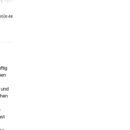
r end. Hold shift to jump forward or backward.
00
|
6:48
ftig
hen
 und
ehen
e
ast