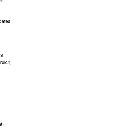
ht
dates
ot,
reich,
nt-