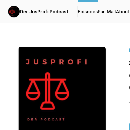
Der JusProfi Podcast
Episodes
Fan Mail
About