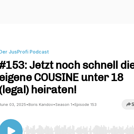
Der JusProfi Podcast
#153: Jetzt noch schnell di
eigene COUSINE unter 18
(legal) heiraten!
S
June 03, 2025
•
Boris Kandov
•
Season 1
•
Episode 153