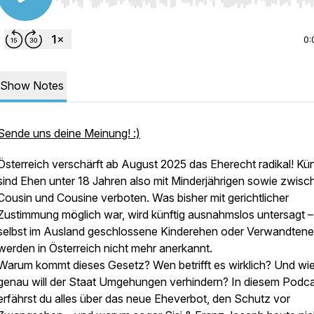
Use Left/Right to seek, Home/End to jump to start o
0:
Show Notes
Sende uns deine Meinung! :)
Österreich verschärft ab August 2025 das Eherecht radikal! Kün
sind Ehen unter 18 Jahren also mit Minderjährigen sowie zwisc
Cousin und Cousine verboten. Was bisher mit gerichtlicher
Zustimmung möglich war, wird künftig ausnahmslos untersagt –
selbst im Ausland geschlossene Kinderehen oder Verwandten
werden in Österreich nicht mehr anerkannt.
Warum kommt dieses Gesetz? Wen betrifft es wirklich? Und wi
genau will der Staat Umgehungen verhindern? In diesem Podc
erfährst du alles über das neue Eheverbot, den Schutz vor