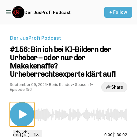
+ Follow
Der JusProfi Podcast
Der JusProfi Podcast
#156: Bin ich bei KI-Bildern der
Urheber – oder nur der
Makakenaffe?
Urheberrechtsexperte klärt auf!
September 09, 2025
•
Boris Kandov
•
Season 1
•
Share
Episode 156
Use Left/Right to seek, Home/End to jump to st
0:00
|
1:30:02